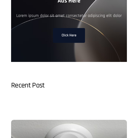
Ads Here
Lorem ipsum dolor sit amet consectetur adipiscing elit dolor
Click Here
Recent Post
3 Alasan Seagate HDD Jadi Solusi Backup Game