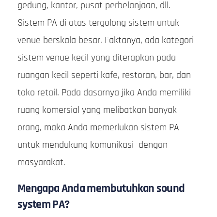
gedung, kantor, pusat perbelanjaan, dll.
Sistem PA di atas tergolong sistem untuk
venue berskala besar. Faktanya, ada kategori
sistem venue kecil yang diterapkan pada
ruangan kecil seperti kafe, restoran, bar, dan
toko retail. Pada dasarnya jika Anda memiliki
ruang komersial yang melibatkan banyak
orang, maka Anda memerlukan sistem PA
untuk mendukung komunikasi dengan
masyarakat.
Mengapa Anda membutuhkan sound
system PA?