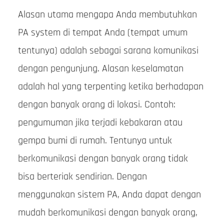
Alasan utama mengapa Anda membutuhkan
PA system di tempat Anda (tempat umum
tentunya) adalah sebagai sarana komunikasi
dengan pengunjung. Alasan keselamatan
adalah hal yang terpenting ketika berhadapan
dengan banyak orang di lokasi. Contoh:
pengumuman jika terjadi kebakaran atau
gempa bumi di rumah. Tentunya untuk
berkomunikasi dengan banyak orang tidak
bisa berteriak sendirian. Dengan
menggunakan sistem PA, Anda dapat dengan
mudah berkomunikasi dengan banyak orang,