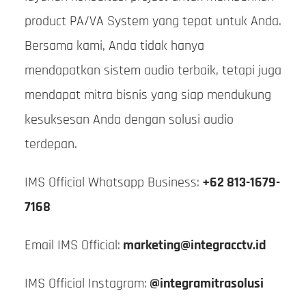
product PA/VA System yang tepat untuk Anda.
Bersama kami, Anda tidak hanya
mendapatkan sistem audio terbaik, tetapi juga
mendapat mitra bisnis yang siap mendukung
kesuksesan Anda dengan solusi audio
terdepan.
IMS Official Whatsapp Business:
+62 813-1679-
7168
Email IMS Official:
marketing@integracctv.id
IMS Official Instagram:
@integramitrasolusi