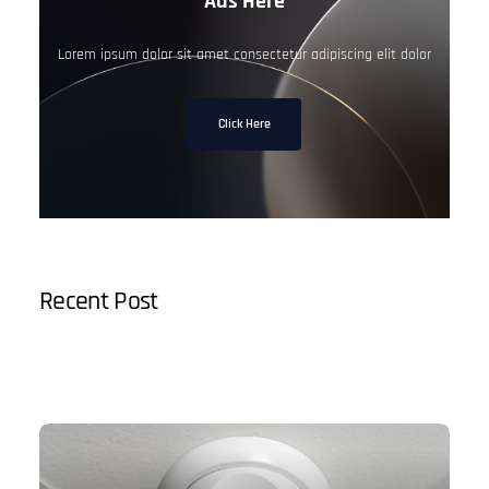
Ads Here
Lorem ipsum dolor sit amet consectetur adipiscing elit dolor
Click Here
Recent Post
3 Alasan Seagate HDD Jadi Solusi Backup Game