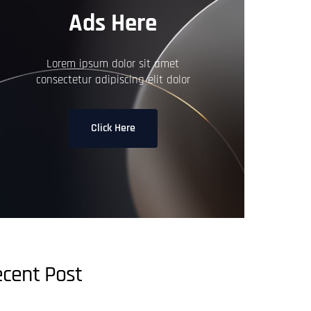
Ads Here
Lorem ipsum dolor sit amet
consectetur adipiscing elit dolor
Click Here
3 Alasan Seagate HDD Jadi Solusi
cent Post
Backup Game