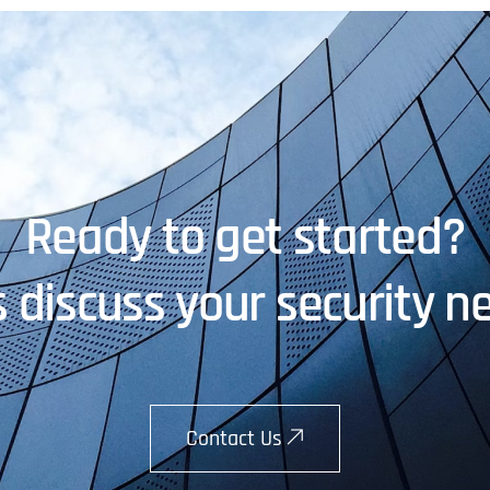
Ready to get started?
s discuss your security n
Contact Us