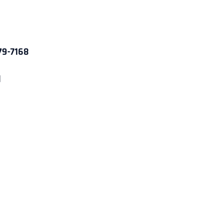
79-7168
d