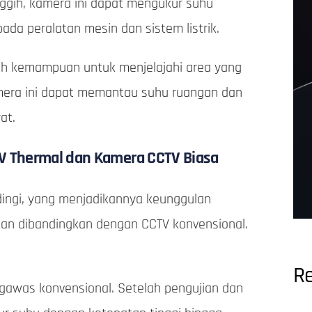
ggih, kamera ini dapat mengukur suhu
da peralatan mesin dan sistem listrik.
ah kemampuan untuk menjelajahi area yang
amera ini dapat memantau suhu ruangan dan
at.
V Thermal dan Kamera CCTV Biasa
ndingi, yang menjadikannya keunggulan
kan dibandingkan dengan CCTV konvensional.
Re
gawas konvensional. Setelah pengujian dan